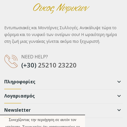
Εντυπωσιακές και Μοντέρνες Συλλογές. Ανακάλυψε τώρα το
φόρεμα και το νυφικό των ονείρων σου! Η ωραιότερη ημέρα
στη ζωή μιας γυναίκας γίνεται ακόμα πιο ξεχωριστή.
NEED HELP?
(+30)
25210 23220
Πληροφορίες
keyboard_arrow_down
Λογαριασμός
keyboard_arrow_down
Newsletter
keyboard_arrow_down
Συνεχίζοντας την περιήγηση σε αυτόν τον
ιστότοπο, Συμφωνείτε ότι χρησιμοποιούμε το