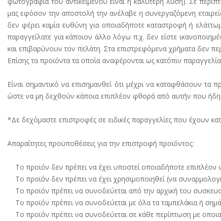
φωτογραφία του αντικειμένου είναι η καλύτερη λύση). Σε περίπ
μας εφόσον την αποστολή την ανέλαβε η συνεργαζόμενη εταιρεία
δεν φέρει καμία ευθύνη για οποιαδήποτε καταστροφή ή ελάττωμ
παραγγείλατε για κάποιον άλλο λόγω π.χ. δεν είστε ικανοποιημέ
και επιβαρύνουν τον πελάτη. Στα επιστρεφόμενα χρήματα δεν πε
Επίσης τα προϊόντα τα οποία αναφέρονται ως κατόπιν παραγγελία
Είναι σημαντικό να επισημανθεί ότι μέχρι να καταφθάσουν τα π
ώστε να μη δεχθούν κάποια επιπλέον φθορά από αυτήν που ήδη έ
*Δε δεχόμαστε επιστροφές σε ειδικές παραγγελίες που έχουν κατ
Απαραίτητες προϋποθέσεις για την επιστροφή προϊόντος:
Το προϊόν δεν πρέπει να έχει υποστεί οποιαδήποτε επιπλέον φ
Το προϊόν δεν πρέπει να έχει χρησιμοποιηθεί (να συναρμολογη
Το προϊόν πρέπει να συνοδεύεται από την αρχική του συσκευασί
Το προϊόν πρέπει να συνοδεύεται με όλα τα ταμπελάκια ή σημάν
Το προϊόν πρέπει να συνοδεύεται σε κάθε περίπτωση με οποιαδ