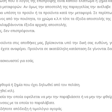
τωση που ο λόγος της επιστροφής είναι κάποιο ελάττωμα ή ζημιά κα
 μεταφορών. Αν όμως την αποστολή της παραγγελίας την ανέλαβε ο π
α υπέστη το προϊόν ή τα προϊόντα κατά την μεταφορά. Σε περίπτω
νος από την ποιότητα, το χρώμα κ.λ.π τότε τα έξοδα αποστολής της
ριλαμβάνονται έξοδα αρχικής αποστολής.
ς, δεν επιστρέφονται.
ροϊόντα στις αποθήκες μας, βρίσκονται υπό την δική σας ευθύνη, γ
χετε αναφέρει. Προϊόντα σε ακατάλληλη κατάσταση δε γίνονται δεκ
ασκευαστεί για εσάς.
θορά ή ζημία που έχει δηλωθεί από τον πελάτη.
θεί κτλ).
α την οποία οφείλεται να μην την παραβιάσετε ή να μην την φθείρ
σεις με τα οποία το παραλάβατε.
ήποτε απόδειξη ή τιμολόγιο αγοράς.