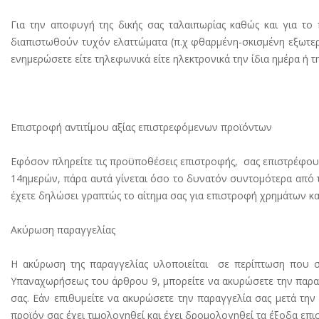
Για την αποφυγή της δικής σας ταλαιπωρίας καθώς και για τ
διαπιστωθούν τυχόν ελαττώματα (π.χ φθαρμένη-σκισμένη εξωτερ
ενημερώσετε είτε τηλεφωνικά είτε ηλεκτρονικά την ίδια ημέρα ή 
Επιστροφή αντιτίμου αξίας επιστρεφόμενων προϊόντων
Εφόσον πληρείτε τις προϋποθέσεις επιστροφής, σας επιστρέφουμ
14ημερών, πάρα αυτά γίνεται όσο το δυνατόν συντομότερα από τη
έχετε δηλώσει γραπτώς το αίτημα σας για επιστροφή χρημάτων κα
Ακύρωση παραγγελίας
Η ακύρωση της παραγγελίας υλοποιείται σε περίπτωση που σε
Υπαναχωρήσεως του άρθρου 9, μπορείτε να ακυρώσετε την παραγ
σας. Εάν επιθυμείτε να ακυρώσετε την παραγγελία σας μετά την 
προϊόν σας έχει τιμολογηθεί και έχει δρομολογηθεί τα έξοδα επι