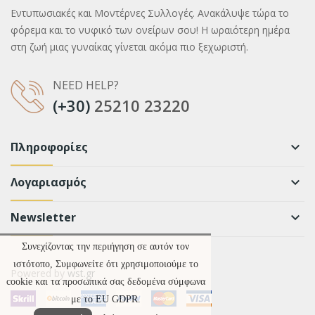
Εντυπωσιακές και Μοντέρνες Συλλογές. Ανακάλυψε τώρα το
φόρεμα και το νυφικό των ονείρων σου! Η ωραιότερη ημέρα
στη ζωή μιας γυναίκας γίνεται ακόμα πιο ξεχωριστή.
NEED HELP?
(+30)
25210 23220
Πληροφορίες
keyboard_arrow_down
Λογαριασμός
keyboard_arrow_down
Newsletter
keyboard_arrow_down
Συνεχίζοντας την περιήγηση σε αυτόν τον
ιστότοπο, Συμφωνείτε ότι χρησιμοποιούμε το
Powered by
wst.gr
cookie και τα προσωπικά σας δεδομένα σύμφωνα
με το EU GDPR.